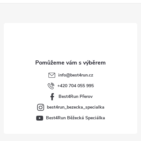
Z
á
p
a
t
info
@
best4run.cz
í
+420 704 055 995
Best4Run Přerov
best4run_bezecka_specialka
Best4Run Běžecká Speciálka