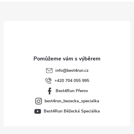
Z
á
p
a
t
info
@
best4run.cz
í
+420 704 055 995
Best4Run Přerov
best4run_bezecka_specialka
Best4Run Běžecká Speciálka