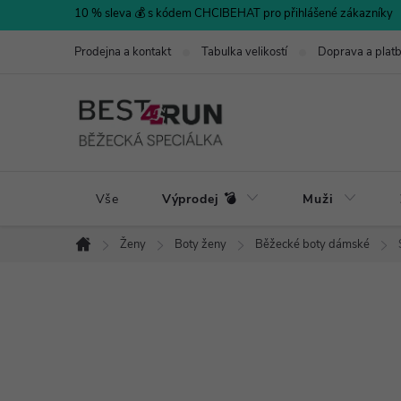
Přejít
10 % sleva 💰 s kódem CHCIBEHAT pro přihlášené zákazníky
na
Prodejna a kontakt
Tabulka velikostí
Doprava a plat
obsah
Vše
Výprodej 💣
Muži
Ženy
Boty ženy
Běžecké boty dámské
Domů