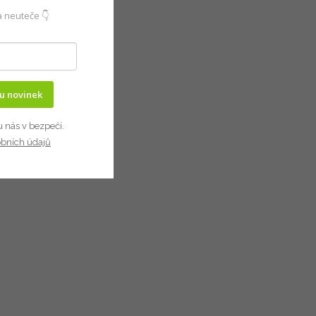
 neuteče 👇
ru novinek
u nás v bezpečí.
obních údajů