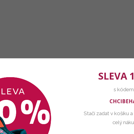
SLEVA 
s kódem
CHCIBEH
Stačí zadat v košíku a
celý nák