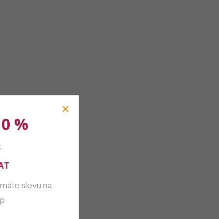
10 %
:
AT
 máte slevu na
up