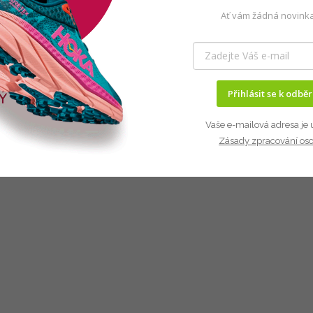
Ať vám žádná novinka
Přihlásit se k odbě
Vaše e-mailová adresa je 
Zásady zpracování os