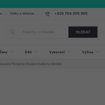
+420 704 055 995
ba
Vratky a reklamace
HLEDAT
Ženy
Děti
Vybavení
Výživa
Saucony Peregrine 16 plum mulberry dámské