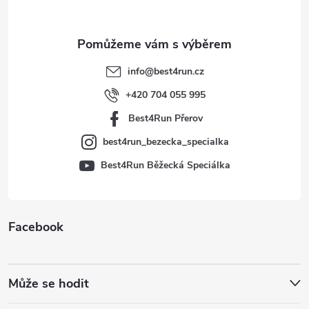
a
t
info
@
best4run.cz
í
+420 704 055 995
Best4Run Přerov
best4run_bezecka_specialka
Best4Run Běžecká Speciálka
Facebook
Může se hodit