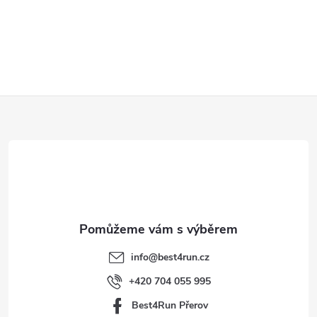
Z
á
p
a
t
info
@
best4run.cz
í
+420 704 055 995
Best4Run Přerov