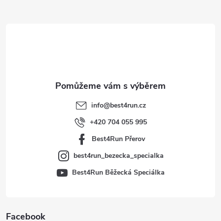
Z
á
p
a
t
info
@
best4run.cz
í
+420 704 055 995
Best4Run Přerov
best4run_bezecka_specialka
Best4Run Běžecká Speciálka
Facebook