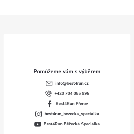
Z
á
p
a
t
info
@
best4run.cz
í
+420 704 055 995
Best4Run Přerov
best4run_bezecka_specialka
Best4Run Běžecká Speciálka