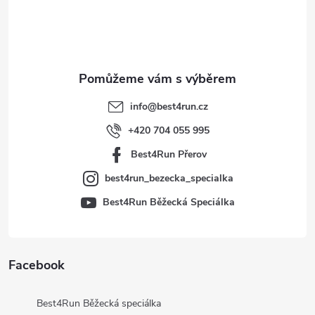
p
a
t
info
@
best4run.cz
í
+420 704 055 995
Best4Run Přerov
best4run_bezecka_specialka
Best4Run Běžecká Speciálka
Facebook
Best4Run Běžecká speciálka