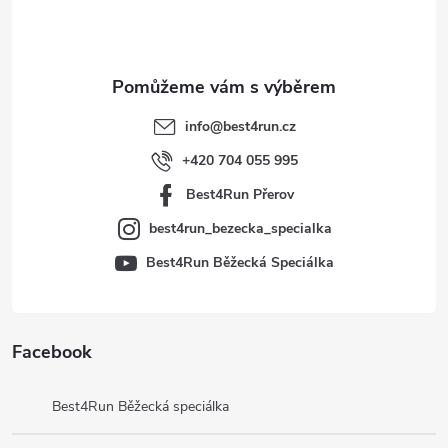
p
a
t
info
@
best4run.cz
í
+420 704 055 995
Best4Run Přerov
best4run_bezecka_specialka
Best4Run Běžecká Speciálka
Facebook
Best4Run Běžecká speciálka