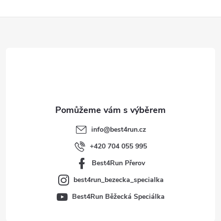
Z
á
p
a
t
info
@
best4run.cz
í
+420 704 055 995
Best4Run Přerov
best4run_bezecka_specialka
Best4Run Běžecká Speciálka