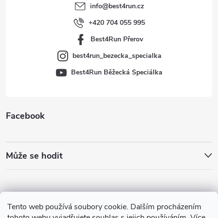
t
info
@
best4run.cz
í
+420 704 055 995
Best4Run Přerov
best4run_bezecka_specialka
Best4Run Běžecká Speciálka
Facebook
Může se hodit
Tento web používá soubory cookie. Dalším procházením
tohoto webu vyjadřujete souhlas s jejich používáním. Více