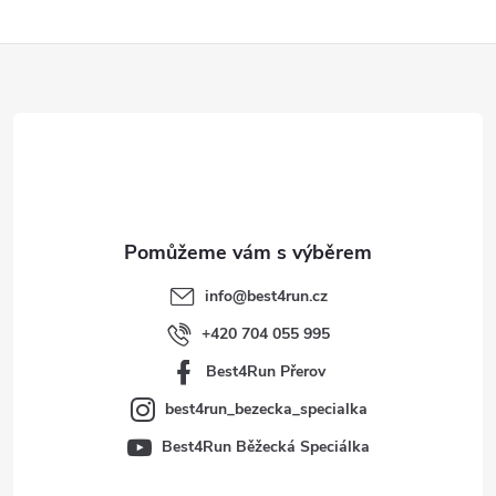
Z
á
p
a
t
info
@
best4run.cz
í
+420 704 055 995
Best4Run Přerov
best4run_bezecka_specialka
Best4Run Běžecká Speciálka