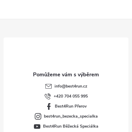
Z
á
p
a
t
info
@
best4run.cz
í
+420 704 055 995
Best4Run Přerov
best4run_bezecka_specialka
Best4Run Běžecká Speciálka