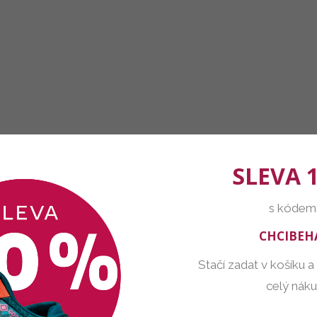
SLEVA 
s kódem
CHCIBEH
Stačí zadat v košíku a
celý nák