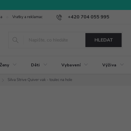
+420 704 055 995
ba
Vratky a reklamace
HLEDAT
Ženy
Děti
Vybavení
Výživa
Silva Strive Quiver vak - toulec na hole