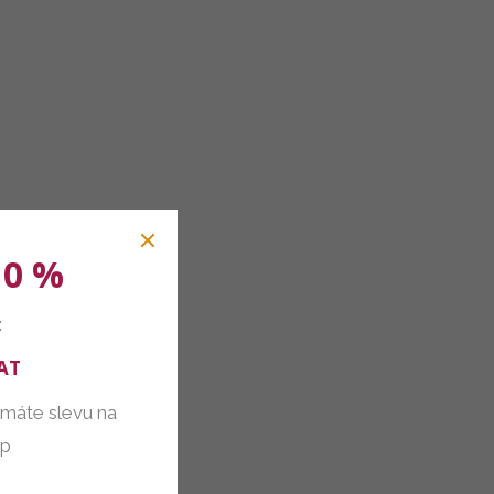
10 %
:
AT
 máte slevu na
up