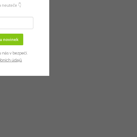
 neuteče 👇
ru novinek
u nás v bezpečí.
obních údajů