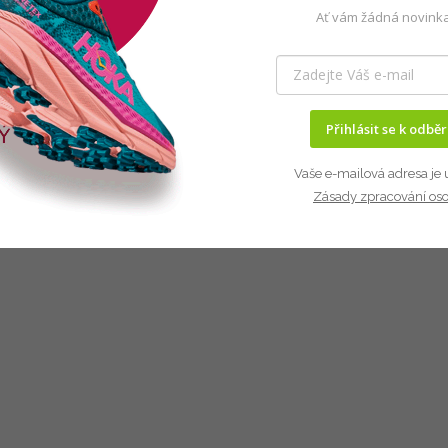
Ať vám žádná novinka
Přihlásit se k odbě
Vaše e-mailová adresa je 
Zásady zpracování os