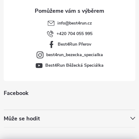
a
t
info
@
best4run.cz
í
+420 704 055 995
Best4Run Přerov
best4run_bezecka_specialka
Best4Run Běžecká Speciálka
Facebook
Může se hodit