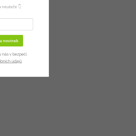
 neuteče 👇
ru novinek
u nás v bezpečí.
obních údajů