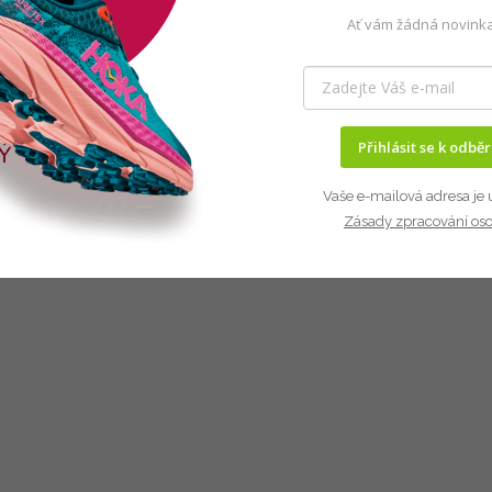
Ať vám žádná novinka
Přihlásit se k odbě
Vaše e-mailová adresa je 
Zásady zpracování os