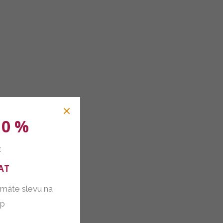
10 %
:
AT
 máte slevu na
up