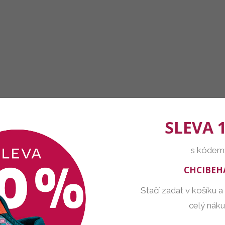
SLEVA 
s kódem
CHCIBEH
Stačí zadat v košíku a
celý nák