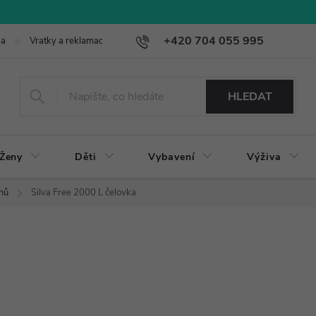
+420 704 055 995
ba
Vratky a reklamace
HLEDAT
Ženy
Děti
Vybavení
Výživa
nů
Silva Free 2000 L čelovka