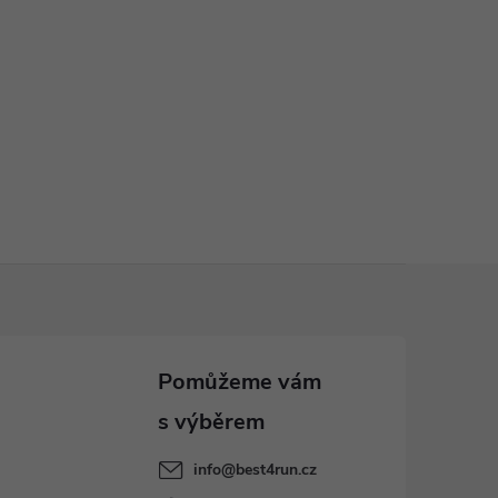
info
@
best4run.cz