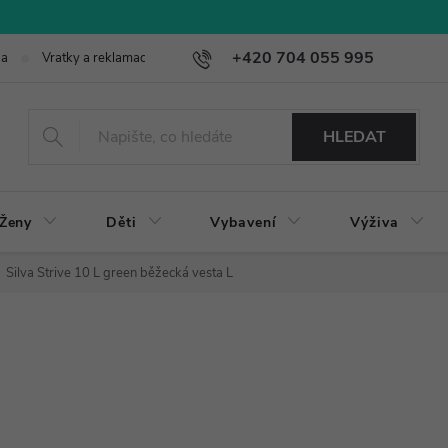
+420 704 055 995
ba
Vratky a reklamace
HLEDAT
Ženy
Děti
Vybavení
Výživa
Silva Strive 10 L green běžecká vesta L