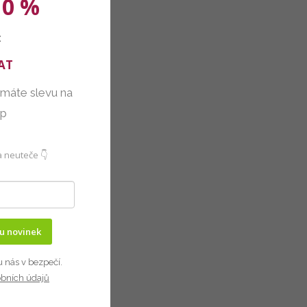
10 %
:
AT
 máte slevu na
up
 neuteče 👇
ru novinek
u nás v bezpečí.
obních údajů