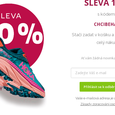
SLEVA 
s kódem
CHCIBEH
Stačí zadat v košíku a
celý nák
Ať vám žádná novinka
Přihlásit se k odbě
Vaše e-mailová adresa je 
Zásady zpracování os