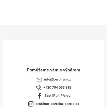
Z
á
p
a
t
info
@
best4run.cz
í
+420 704 055 995
Best4Run Přerov
best4run_bezecka_specialka