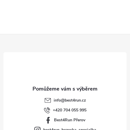
Z
á
p
a
t
info
@
best4run.cz
í
+420 704 055 995
Best4Run Přerov
best4run_bezecka_specialka