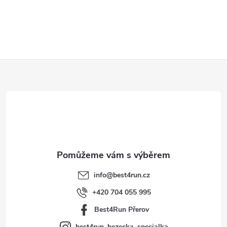
Z
á
p
a
t
info
@
best4run.cz
í
+420 704 055 995
Best4Run Přerov
best4run_bezecka_specialka