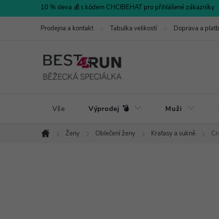
Přejít
10 % sleva 💰 s kódem CHCIBEHAT pro přihlášené zákazníky
na
Prodejna a kontakt
Tabulka velikostí
Doprava a plat
obsah
Vše
Výprodej 💣
Muži
Ženy
Oblečení ženy
Kraťasy a sukně
Cr
Domů