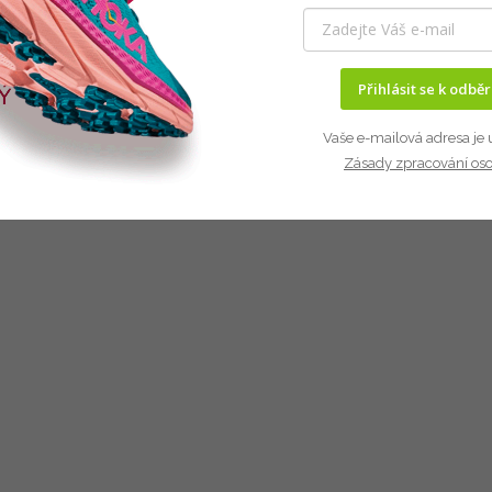
Přihlásit se k odbě
Vaše e-mailová adresa je 
Zásady zpracování os