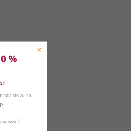
10 %
:
AT
 máte slevu na
up
 neuteče 👇