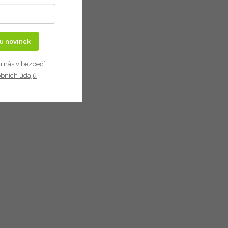
ru novinek
u nás v bezpečí.
obních údajů