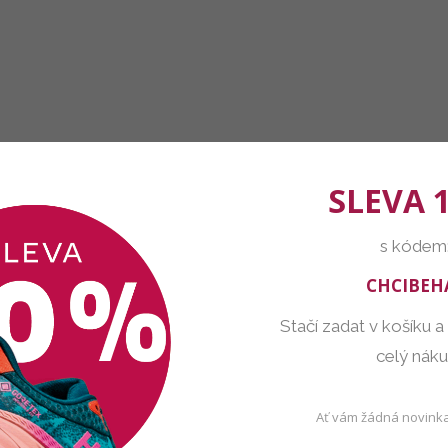
SLEVA 
s kódem
CHCIBEH
Stačí zadat v košíku a
celý nák
Ať vám žádná novinka