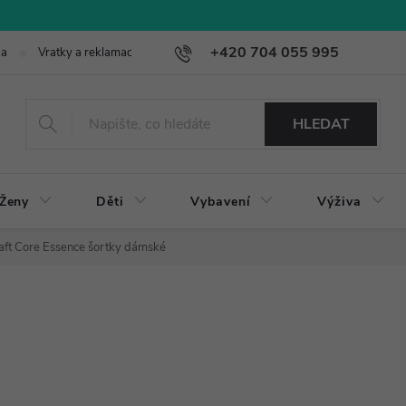
+420 704 055 995
ba
Vratky a reklamace
HLEDAT
Ženy
Děti
Vybavení
Výživa
aft Core Essence šortky dámské