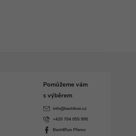
info
@
best4run.cz
+420 704 055 995
Best4Run Přerov