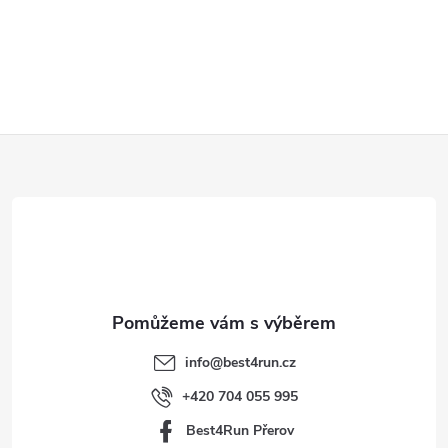
Z
á
p
a
t
info
@
best4run.cz
í
+420 704 055 995
Best4Run Přerov