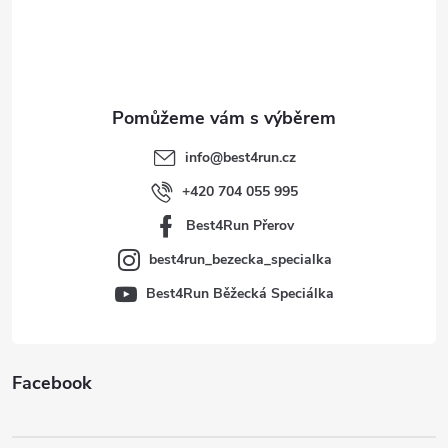
á
p
a
t
info
@
best4run.cz
í
+420 704 055 995
Best4Run Přerov
best4run_bezecka_specialka
Best4Run Běžecká Speciálka
Facebook