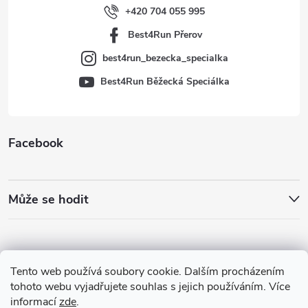
í
+420 704 055 995
Best4Run Přerov
best4run_bezecka_specialka
Best4Run Běžecká Speciálka
Facebook
Může se hodit
Tento web používá soubory cookie. Dalším procházením
tohoto webu vyjadřujete souhlas s jejich používáním. Více
informací
zde
.