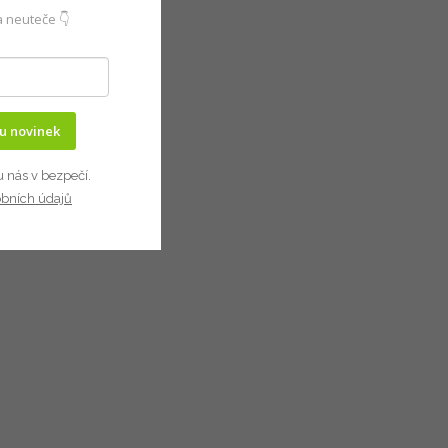
 neuteče 👇
ru novinek
u nás v bezpečí.
obních údajů