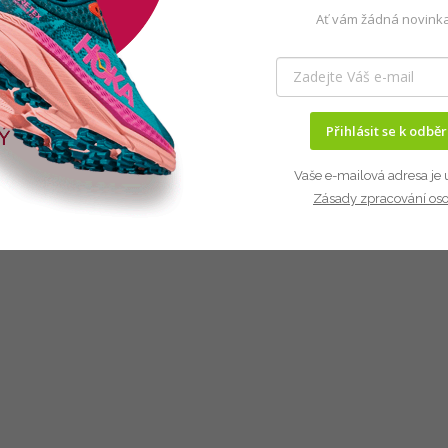
Ať vám žádná novinka
Přihlásit se k odbě
Vaše e-mailová adresa je 
Zásady zpracování os