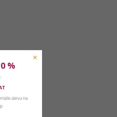
10 %
:
AT
 máte slevu na
up