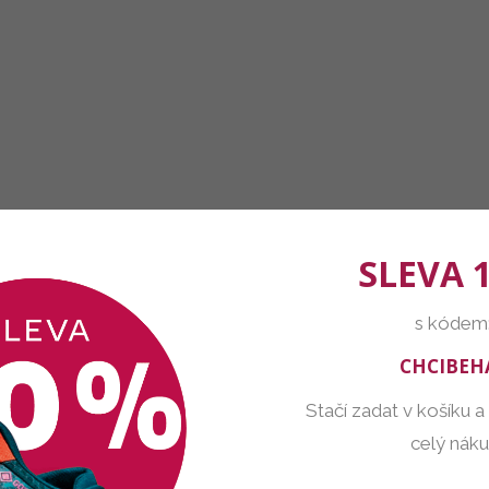
SLEVA 
s kódem
CHCIBEH
Stačí zadat v košíku a
celý nák