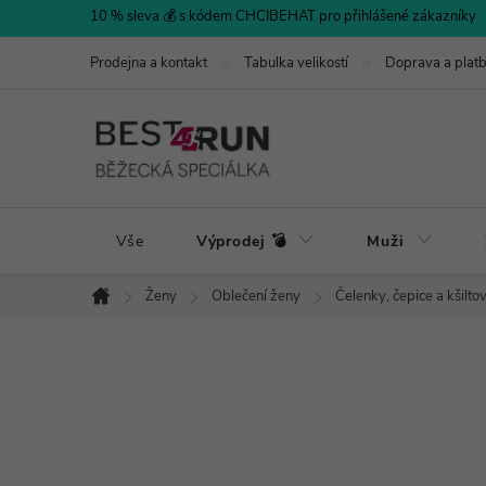
Přejít
10 % sleva 💰 s kódem CHCIBEHAT pro přihlášené zákazníky
na
Prodejna a kontakt
Tabulka velikostí
Doprava a plat
obsah
Vše
Výprodej 💣
Muži
Ženy
Oblečení ženy
Čelenky, čepice a kšilto
Domů