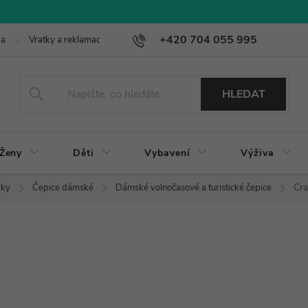
+420 704 055 995
ba
Vratky a reklamace
HLEDAT
Ženy
Děti
Vybavení
Výživa
vky
Čepice dámské
Dámské volnočasové a turistické čepice
Cra