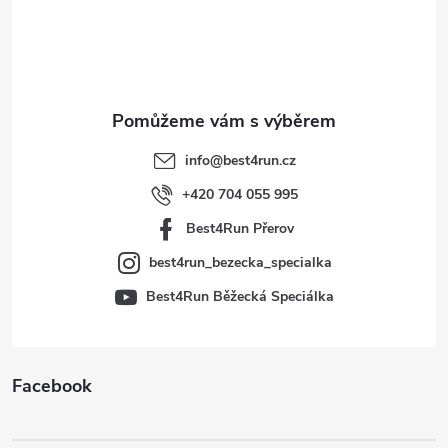
á
p
a
t
info
@
best4run.cz
í
+420 704 055 995
Best4Run Přerov
best4run_bezecka_specialka
Best4Run Běžecká Speciálka
Facebook