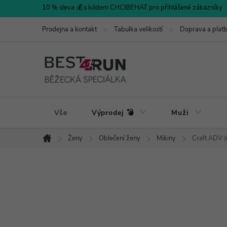
Přejít
10 % sleva 💰 s kódem CHCIBEHAT pro přihlášené zákazníky
na
Prodejna a kontakt
Tabulka velikostí
Doprava a plat
obsah
Vše
Výprodej 💣
Muži
Ženy
Oblečení ženy
Mikiny
Craft ADV J
Domů