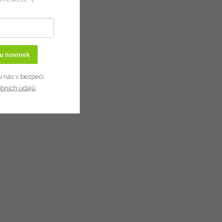
ru novinek
u nás v bezpečí.
obních údajů