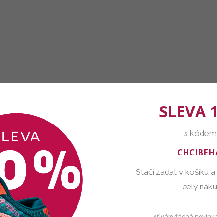
SLEVA 
s kódem
CHCIBEH
Stačí zadat v košíku a
celý nák
Ať vám žádná novinka