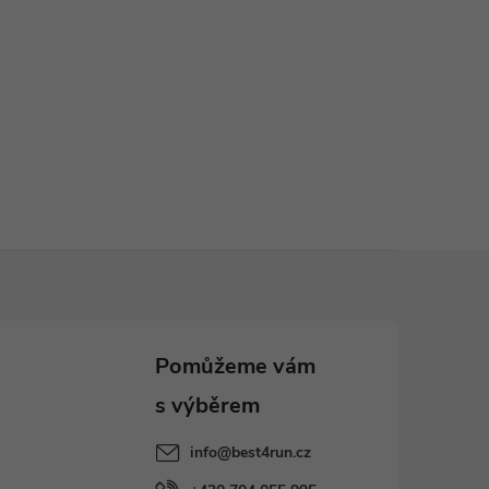
info
@
best4run.cz