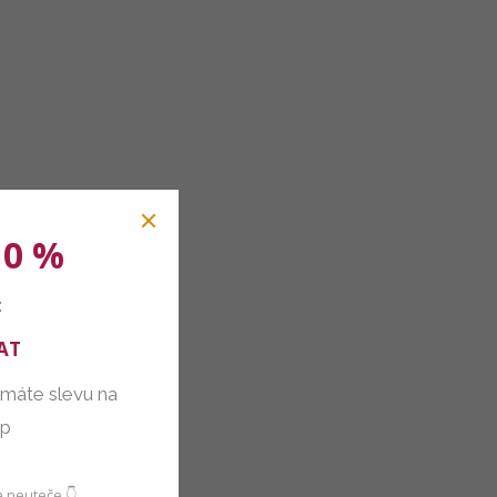
10 %
:
AT
 máte slevu na
up
 neuteče 👇