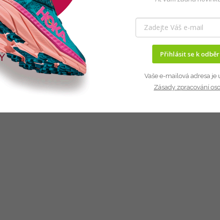
Přihlásit se k odbě
Vaše e-mailová adresa je 
Zásady zpracování os