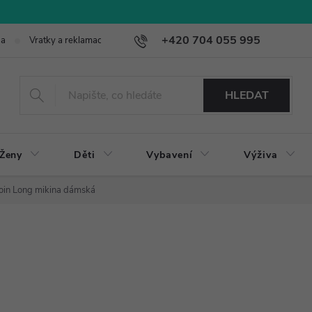
+420 704 055 995
ba
Vratky a reklamace
HLEDAT
Ženy
Děti
Vybavení
Výživa
oin Long mikina dámská