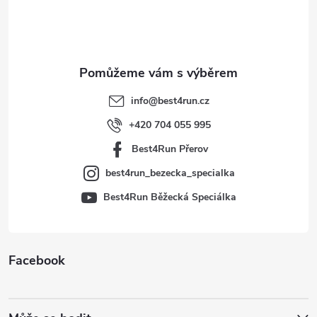
p
a
t
info
@
best4run.cz
í
+420 704 055 995
Best4Run Přerov
best4run_bezecka_specialka
Best4Run Běžecká Speciálka
Facebook