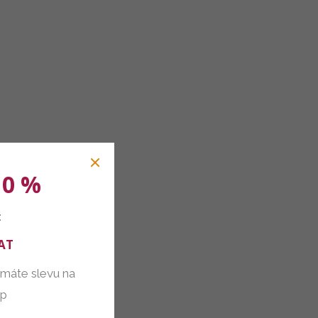
10 %
:
AT
 máte slevu na
up