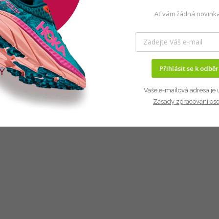
Ať vám žádná novinka
Přihlásit se k odbě
Vaše e-mailová adresa je 
Zásady zpracování os