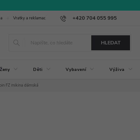
+420 704 055 995
ba
Vratky a reklamace
HLEDAT
Ženy
Děti
Vybavení
Výživa
oin FZ mikina dámská