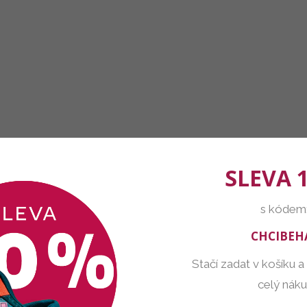
SLEVA 
s kódem
CHCIBEH
Stačí zadat v košíku a
celý nák