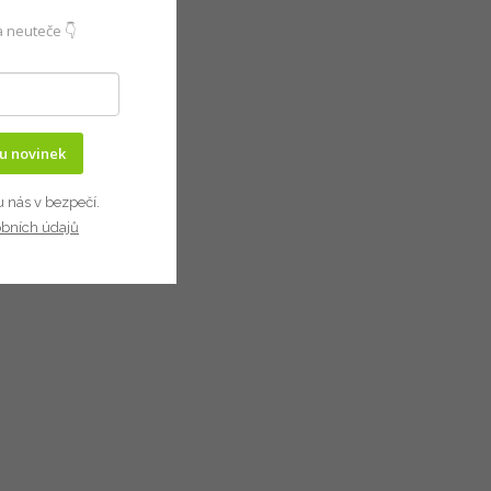
 neuteče 👇
ru novinek
u nás v bezpečí.
obních údajů