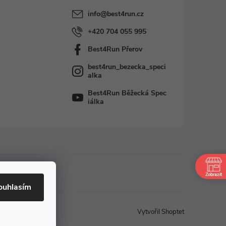
info
@
best4run.cz
+420 704 055 995
Best4Run Přerov
best4run_bezecka_speci
alka
Best4Run Běžecká Spec
iálka
Zobrazit
ouhlasím
Vytvořil Shoptet