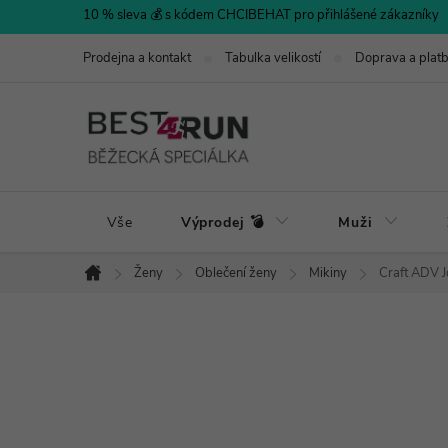
Přejít
10 % sleva 💰 s kódem CHCIBEHAT pro přihlášené zákazníky
na
Prodejna a kontakt
Tabulka velikostí
Doprava a plat
obsah
Vše
Výprodej 💣
Muži
Ženy
Oblečení ženy
Mikiny
Craft ADV J
Domů