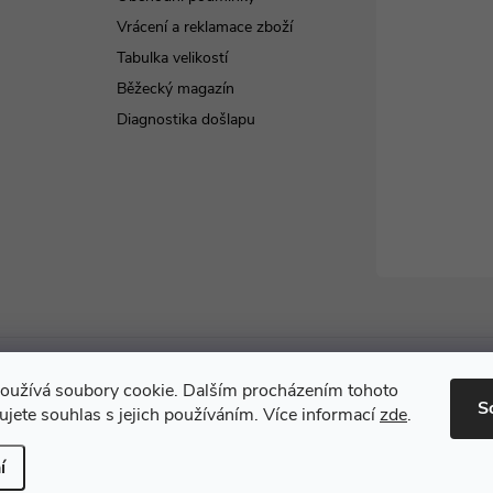
Vrácení a reklamace zboží
Tabulka velikostí
Běžecký magazín
Diagnostika došlapu
oužívá soubory cookie. Dalším procházením tohoto
S
jete souhlas s jejich používáním. Více informací
zde
.
vyhrazena.
í