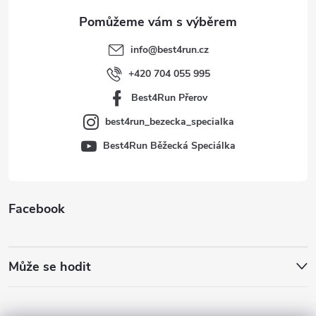
a
t
info
@
best4run.cz
í
+420 704 055 995
Best4Run Přerov
best4run_bezecka_specialka
Best4Run Běžecká Speciálka
Facebook
Může se hodit