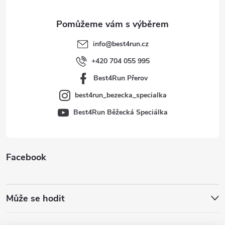
a
t
info
@
best4run.cz
í
+420 704 055 995
Best4Run Přerov
best4run_bezecka_specialka
Best4Run Běžecká Speciálka
Facebook
Může se hodit