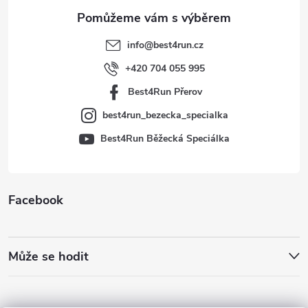
a
t
info
@
best4run.cz
í
+420 704 055 995
Best4Run Přerov
best4run_bezecka_specialka
Best4Run Běžecká Speciálka
Facebook
Může se hodit