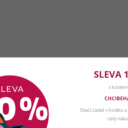
SLEVA 
s kódem
CHCIBEH
Stačí zadat v košíku a
celý nák