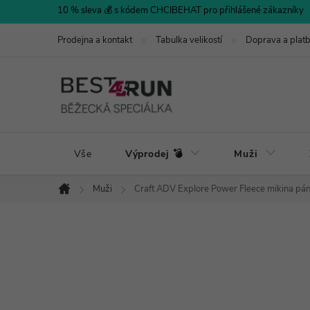
Přejít
10 % sleva 💰 s kódem CHCIBEHAT pro přihlášené zákazníky
na
Prodejna a kontakt
Tabulka velikostí
Doprava a plat
obsah
Vše
Výprodej 💣
Muži
Muži
Craft ADV Explore Power Fleece mikina pá
Domů