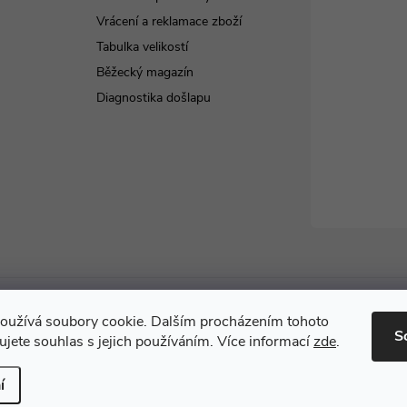
Vrácení a reklamace zboží
Tabulka velikostí
Běžecký magazín
Diagnostika došlapu
oužívá soubory cookie. Dalším procházením tohoto
S
jete souhlas s jejich používáním. Více informací
zde
.
vyhrazena.
í