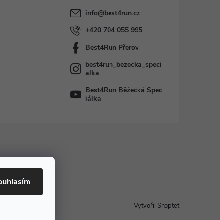
info
@
best4run.cz
+420 704 055 995
Best4Run Přerov
best4run_bezecka_speci
alka
Best4Run Běžecká Spec
iálka
ouhlasím
Vytvořil Shoptet