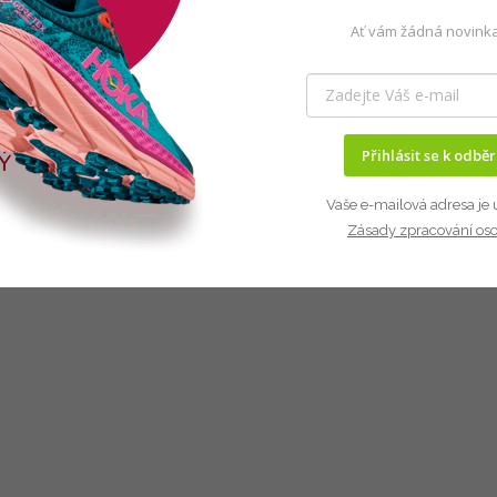
Ať vám žádná novinka
Přihlásit se k odbě
Vaše e-mailová adresa je 
Zásady zpracování os