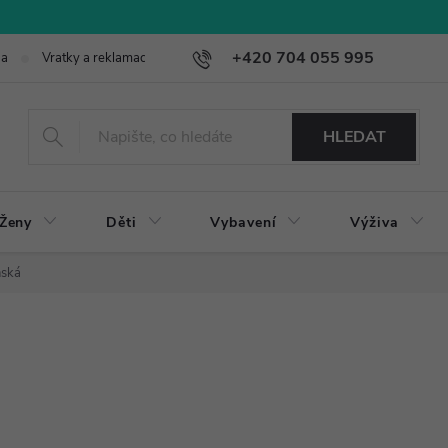
+420 704 055 995
ba
Vratky a reklamace
HLEDAT
Ženy
Děti
Vybavení
Výživa
nská