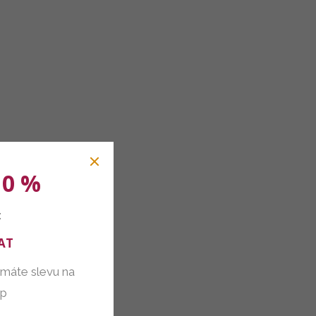
10 %
:
AT
 máte slevu na
up