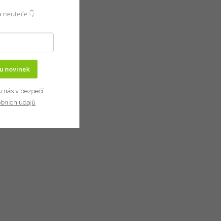
 neuteče 👇
ru novinek
u nás v bezpečí.
obních údajů