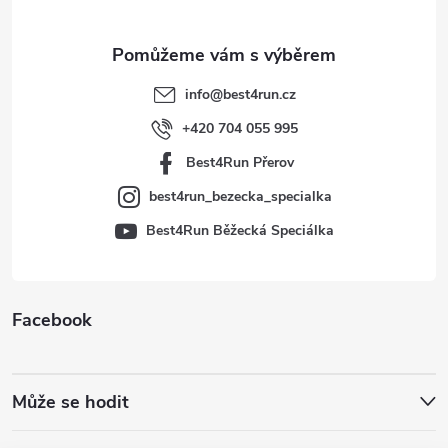
a
t
info
@
best4run.cz
í
+420 704 055 995
Best4Run Přerov
best4run_bezecka_specialka
Best4Run Běžecká Speciálka
Facebook
Může se hodit