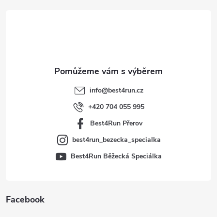
á
p
a
t
info
@
best4run.cz
í
+420 704 055 995
Best4Run Přerov
best4run_bezecka_specialka
Best4Run Běžecká Speciálka
Facebook