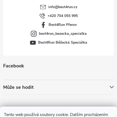
t
info
@
best4run.cz
í
+420 704 055 995
Best4Run Přerov
best4run_bezecka_specialka
Best4Run Běžecká Speciálka
Facebook
Může se hodit
Tento web používá soubory cookie. Dalším procházením