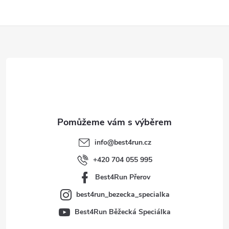
Z
á
p
a
t
info
@
best4run.cz
í
+420 704 055 995
Best4Run Přerov
best4run_bezecka_specialka
Best4Run Běžecká Speciálka