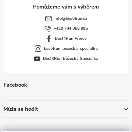
a
t
info
@
best4run.cz
í
+420 704 055 995
Best4Run Přerov
best4run_bezecka_specialka
Best4Run Běžecká Speciálka
Facebook
Může se hodit