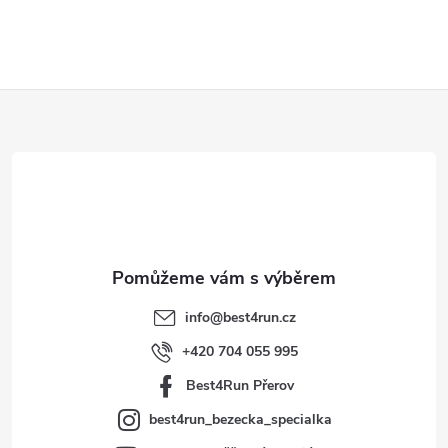
Z
á
p
a
t
info
@
best4run.cz
í
+420 704 055 995
Best4Run Přerov
best4run_bezecka_specialka