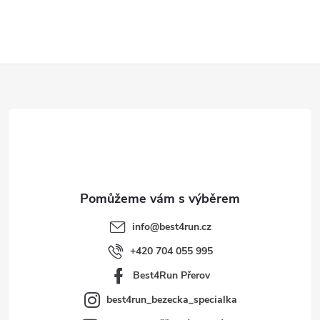
Z
á
p
a
t
info
@
best4run.cz
í
+420 704 055 995
Best4Run Přerov
best4run_bezecka_specialka