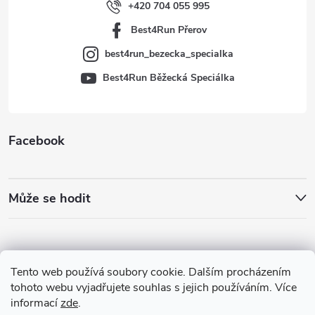
í
+420 704 055 995
Best4Run Přerov
best4run_bezecka_specialka
Best4Run Běžecká Speciálka
Facebook
Může se hodit
Tento web používá soubory cookie. Dalším procházením
tohoto webu vyjadřujete souhlas s jejich používáním. Více
informací
zde
.