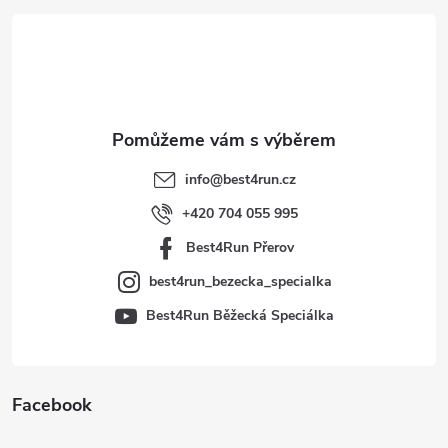
á
p
a
t
info
@
best4run.cz
í
+420 704 055 995
Best4Run Přerov
best4run_bezecka_specialka
Best4Run Běžecká Speciálka
Facebook