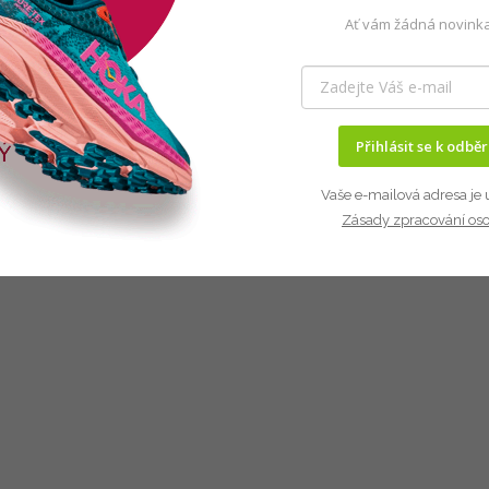
Ať vám žádná novinka
Přihlásit se k odbě
Vaše e-mailová adresa je 
Zásady zpracování os