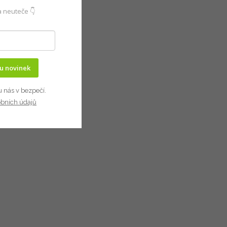
 neuteče 👇
ru novinek
u nás v bezpečí.
obních údajů