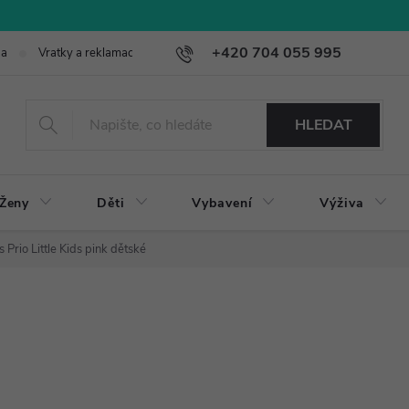
+420 704 055 995
ba
Vratky a reklamace
HLEDAT
Ženy
Děti
Vybavení
Výživa
 Prio Little Kids pink dětské