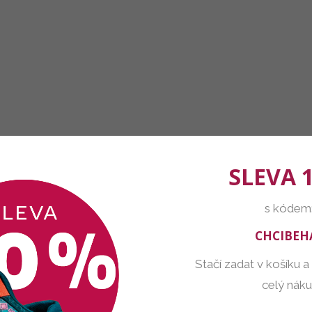
SLEVA 
s kódem
CHCIBEH
Stačí zadat v košíku a
celý nák