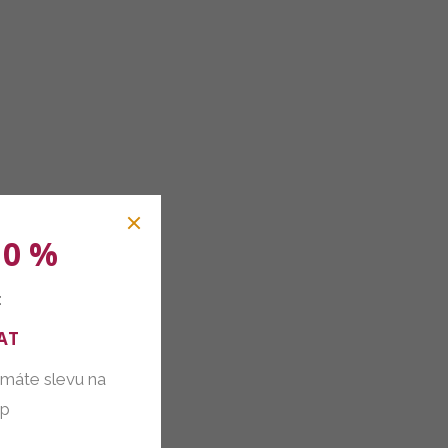
10 %
:
AT
 máte slevu na
up