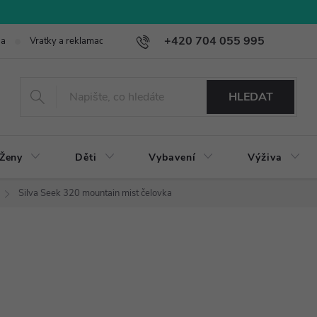
+420 704 055 995
ba
Vratky a reklamace
HLEDAT
Ženy
Děti
Vybavení
Výživa
Silva Seek 320 mountain mist čelovka