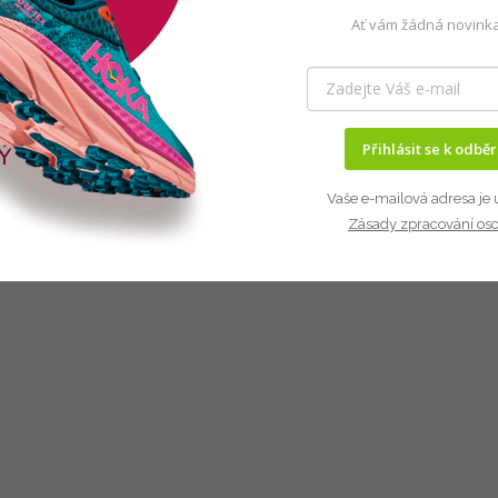
Ať vám žádná novinka
Přihlásit se k odbě
Vaše e-mailová adresa je 
Zásady zpracování os