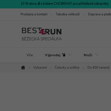
Přejít
10 % sleva 💰 s kódem CHCIBEHAT pro přihlášené zákazníky
na
Prodejna a kontakt
Tabulka velikostí
Doprava a plat
obsah
Vše
Výprodej 💣
Muži
Vybavení
Čelovky a svítilny
Do 400 lumenů
Domů