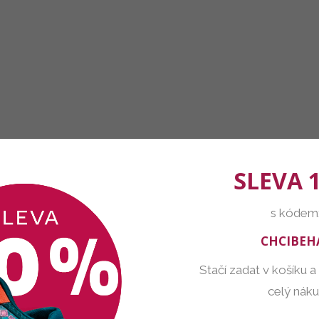
SLEVA 
s kódem
CHCIBEH
Stačí zadat v košíku a
celý nák