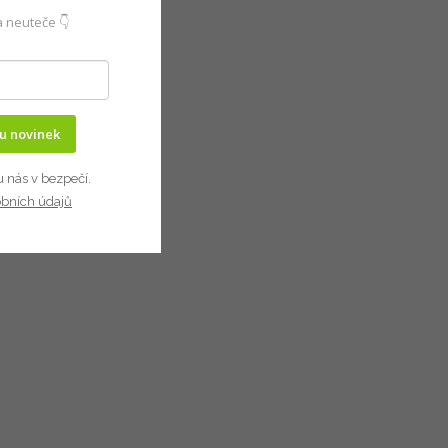
 neuteče 👇
ru novinek
u nás v bezpečí.
obních údajů