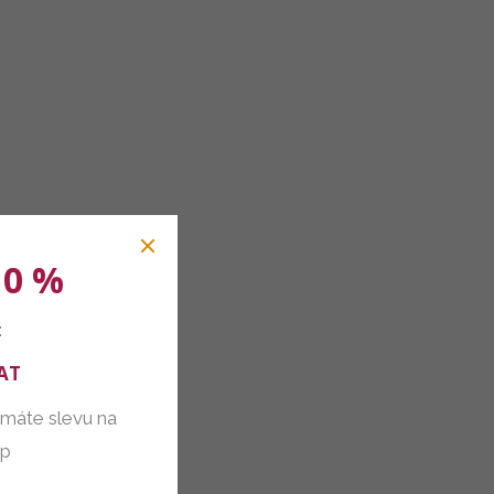
10 %
:
AT
 máte slevu na
up