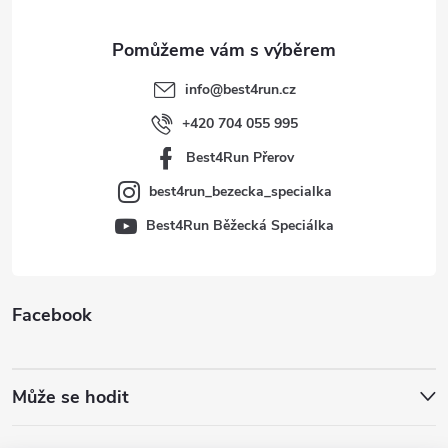
a
t
info
@
best4run.cz
í
+420 704 055 995
Best4Run Přerov
best4run_bezecka_specialka
Best4Run Běžecká Speciálka
Facebook
Může se hodit