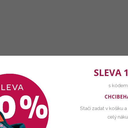
SLEVA 
s kódem
CHCIBEH
Stačí zadat v košíku a
celý nák