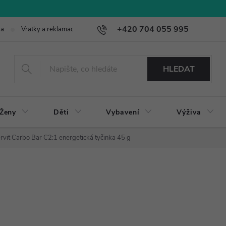
+420 704 055 995
ba
Vratky a reklamace
HLEDAT
Ženy
Děti
Vybavení
Výživa
rvit Carbo Bar C2:1 energetická tyčinka 45 g