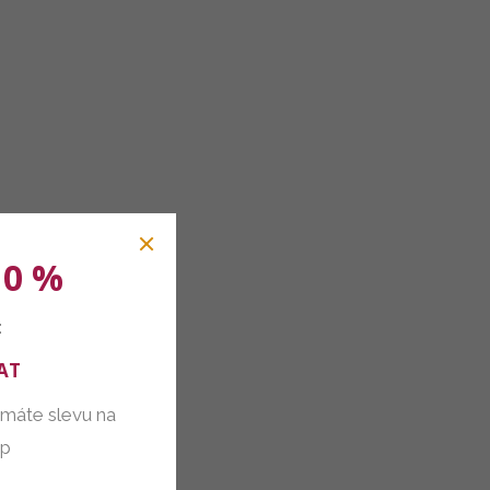
10 %
:
AT
 máte slevu na
up