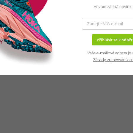
Ať vám žádná novinka
Přihlásit se k odbě
Vaše e-mailová adresa je 
Zásady zpracování os