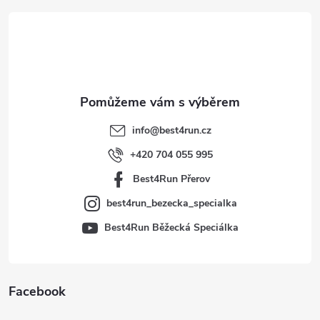
á
p
a
t
info
@
best4run.cz
í
+420 704 055 995
Best4Run Přerov
best4run_bezecka_specialka
Best4Run Běžecká Speciálka
Facebook