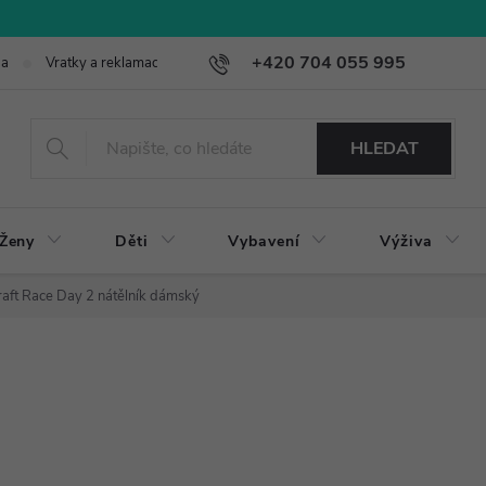
+420 704 055 995
ba
Vratky a reklamace
HLEDAT
Ženy
Děti
Vybavení
Výživa
raft Race Day 2 nátělník dámský