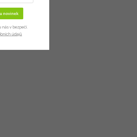
ru novinek
u nás v bezpečí.
obních údajů