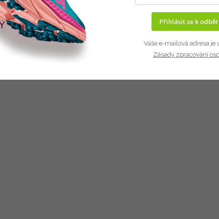
Přihlásit se k odbě
Vaše e-mailová adresa je 
Zásady zpracování os