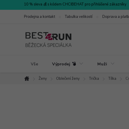
Přejít
10 % sleva 💰 s kódem CHCIBEHAT pro přihlášené zákazníky
na
Prodejna a kontakt
Tabulka velikostí
Doprava a plat
obsah
Vše
Výprodej 💣
Muži
Ženy
Oblečení ženy
Trička
Tílka
C
Domů