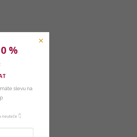
10 %
:
AT
 máte slevu na
up
 neuteče 👇