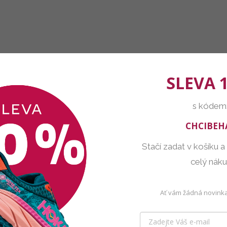
SLEVA 
s kódem
CHCIBEH
Stačí zadat v košíku a
celý nák
Ať vám žádná novinka