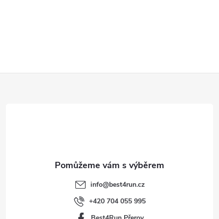
Z
á
p
a
t
info
@
best4run.cz
í
+420 704 055 995
Best4Run Přerov