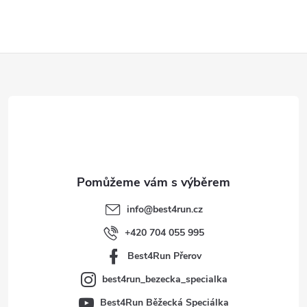
Z
á
p
a
t
info
@
best4run.cz
í
+420 704 055 995
Best4Run Přerov
best4run_bezecka_specialka
Best4Run Běžecká Speciálka